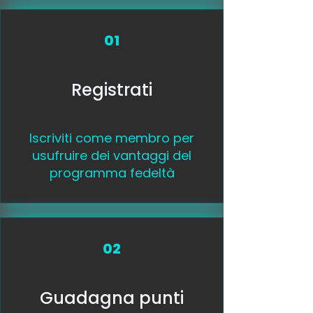
01
Registrati
Iscriviti come membro per
usufruire dei vantaggi del
programma fedeltà
02
Guadagna punti