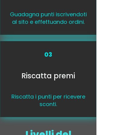
Guadagna punti iscrivendoti
al sito e effettuando ordini.
03
Riscatta premi
Riscatta i punti per ricevere
sconti.
Livelli del