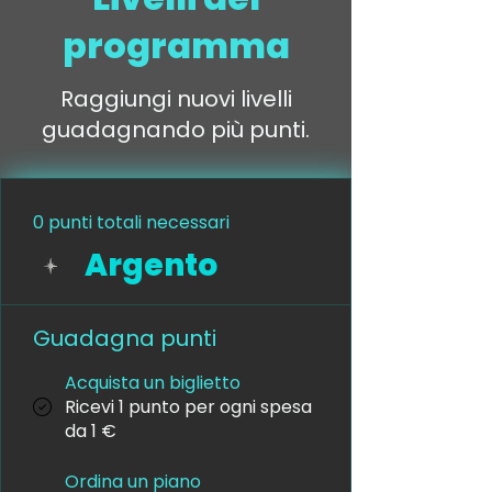
programma
Raggiungi nuovi livelli
guadagnando più punti.
0 punti totali necessari
Argento
Guadagna punti
Acquista un biglietto
Ricevi 1 punto per ogni spesa
da 1 €
Ordina un piano