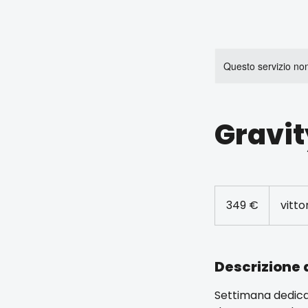
Questo servizio non 
Gravit
349
euro
349 €
vitto
Descrizione d
Settimana dedicata